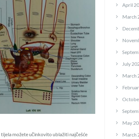
April 2
March 
Decemb
Novemb
Septem
July 20
March 
Februar
Octobe
Septem
May 20
ijela možete učinkovito ublažiti najčešće
March 