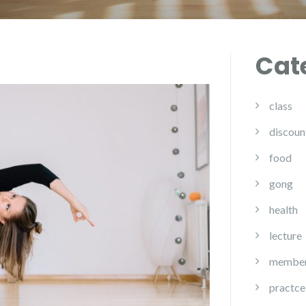
Cat
class
discoun
food
gong
health
lecture
member
practce