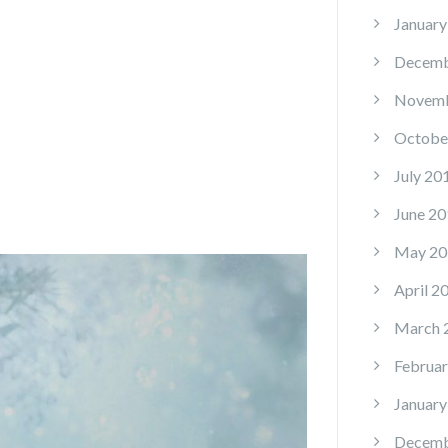
January
Decemb
Novemb
Octobe
July 20
June 20
May 20
April 2
March 
Februar
January
Decemb