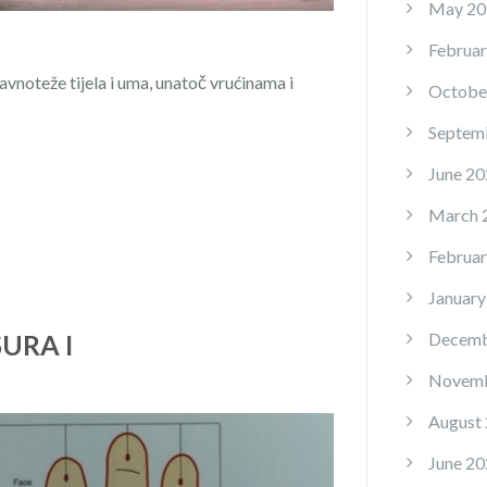
May 20
Februar
avnoteže tijela i uma, unatoč vrućinama i
Octobe
Septem
June 20
March 
Februar
January
URA I
Decemb
Novemb
August
June 20