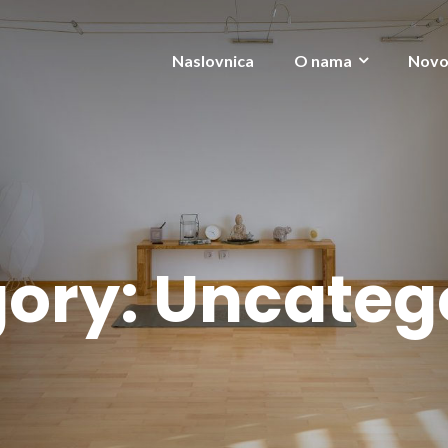
Naslovnica
O nama
Novo
ory:
Uncateg