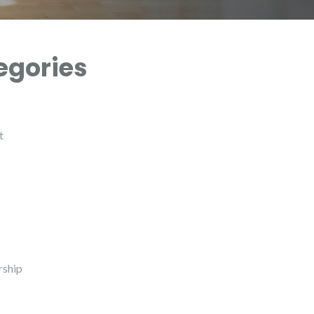
egories
t
ship