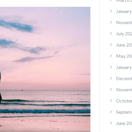
January
Novemb
July 20
June 20
May 20
January
Decemb
Novemb
Octobe
Septem
June 20