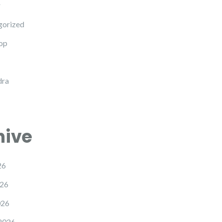
r
gorized
op
dra
hive
26
26
026
2026