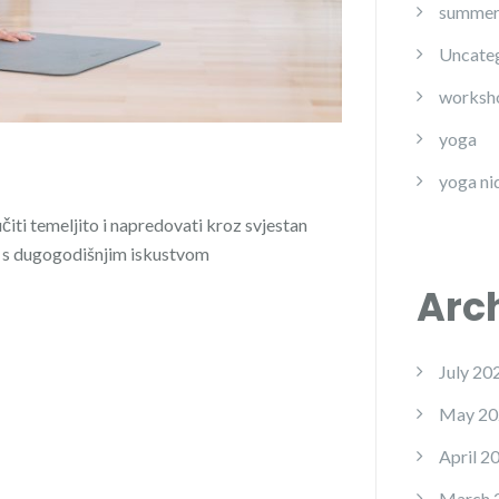
summe
Uncate
worksh
yoga
yoga ni
čiti temeljito i napredovati kroz svjestan
ja s dugogodišnjim iskustvom
Arc
July 20
May 20
April 2
March 