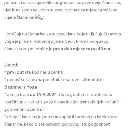
polaznici ostvaruju veliku pogodnost na prve dvije članarine,
dakle ne samo na jedan mjesec, već na dva mjeseca snižene
cijene članarine
.
Uobičajena članarina za mjesec dana koja uključuje 8 satova
yoga je prema redovnoj cijeni 60 eur. Prema ovoj akciji
članarina za početnike je
prva dva mjeseca po 40 eur
.
Uvjeti:
*
prvi put
ste kod nas u centru
* odnosi se samo na početničke satove –
Absolute
Beginners Yoga
* akcija traje
do 19.9.2024
., do tog datuma se potrebno
izvršiti upis i uplatiti prvu članarinu (na transakcijski račun ili
gotovinom u centru)
* drugu članarinu je potrebno uplatiti odmah po isteku prve
članarine, kako biste ostvarili ponovno istu pogodnost