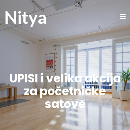
Nitya
UPISI i velika akcija
za početničke
satove