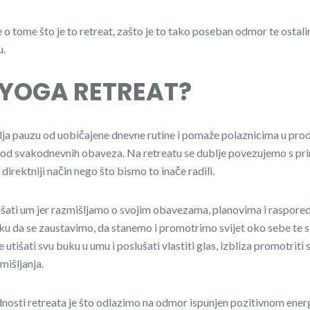
e o tome što je to retreat, zašto je to tako poseban odmor te ostal
u.
o YOGA RETREAT?
lja pauzu od uobičajene dnevne rutine i pomaže polaznicima u prod
o od svakodnevnih obaveza. Na retreatu se dublje povezujemo s pri
, direktniji način nego što bismo to inače radili.
išati um jer razmišljamo o svojim obavezama, planovima i raspore
liku da se zaustavimo, da stanemo i promotrimo svijet oko sebe te
tišati svu buku u umu i poslušati vlastiti glas, izbliza promotriti s
zmišljanja.
dnosti retreata je što odlazimo na odmor ispunjen pozitivnom ener