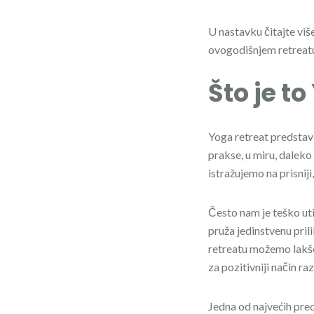
U nastavku čitajte viš
ovogodišnjem retreat
Što je t
Yoga retreat predstav
prakse, u miru, dalek
istražujemo na prisniji
Često nam je teško ut
pruža jedinstvenu pri
retreatu možemo lakše u
za pozitivniji način ra
Jedna od najvećih pre