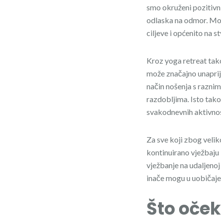
smo okruženi pozitivn
odlaska na odmor. Može
ciljeve i općenito na s
Kroz yoga retreat tak
može značajno unaprij
način nošenja s razni
razdobljima. Isto tako
svakodnevnih aktivnos
Za sve koji zbog velik
kontinuirano vježbaju
vježbanje na udaljenoj
inače mogu u uobičaj
Što oček