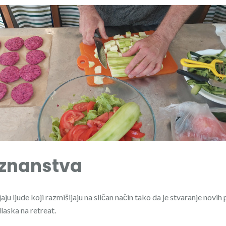
znanstva
aju ljude koji razmišljaju na sličan način tako da je stvaranje novi
laska na retreat.