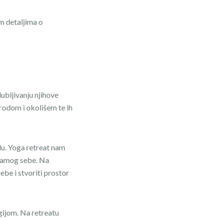
im detaljima o
ubljivanju njihove
rodom i okolišem te ih
du. Yoga retreat nam
 samog sebe. Na
ebe i stvoriti prostor
gijom. Na retreatu