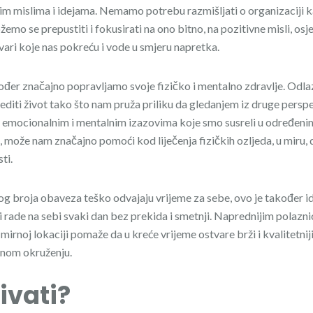
im mislima i idejama. Nemamo potrebu razmišljati o organizaciji 
mo se prepustiti i fokusirati na ono bitno, na pozitivne misli, osje
tvari koje nas pokreću i vode u smjeru napretka.
ođer značajno popravljamo svoje fizičko i mentalno zdravlje. Odla
editi život tako što nam pruža priliku da gledanjem iz druge pers
m emocionalnim i mentalnim izazovima koje smo susreli u određeni
, može nam značajno pomoći kod liječenja fizičkih ozljeda, u miru,
ti.
og broja obaveza teško odvajaju vrijeme za sebe, ovo je također id
 i rade na sebi svaki dan bez prekida i smetnji. Naprednijim pola
 mirnoj lokaciji pomaže da u kreće vrijeme ostvare brži i kvalitetni
enom okruženju.
ivati?