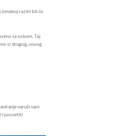
cionalnoj razini bit će
osimo sa sobom. Taj
imo iz drugog, novog
aniranje naruši sam
i posvetiti