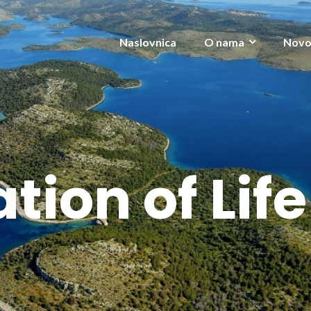
Naslovnica
O nama
Novo
tion of Life