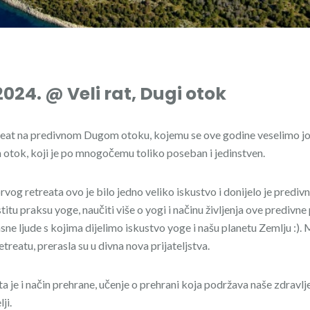
.2024. @ Veli rat, Dugi otok
reat na predivnom Dugom otoku, kojemu se ove godine veselimo još 
 otok, koji je po mnogočemu toliko poseban i jedinstven.
vog retreata ovo je bilo jedno veliko iskustvo i donijelo je prediv
astitu praksu yoge, naučiti više o yogi i načinu življenja ove predivn
asne ljude s kojima dijelimo iskustvo yoge i našu planetu Zemlju :)
reatu, prerasla su u divna nova prijateljstva.
a je i način prehrane, učenje o prehrani koja podržava naše zdravlje
ji.