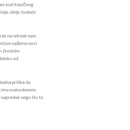
kao kod klasičnog
ćaje, ideje, buduće
zak na retreat nam
pektive nađemo novi
m životnim
 daleko od
ealna prilika da
znicima svakodnevno
ji napredak nego što to