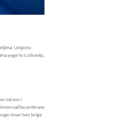
teljima. Umjesto
ima yoge te o zdravlju,
mo zdravo i
akvom načinu prehrane
druge stvari bez brige