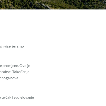
i više, jer smo
ne promjene. Ovo je
e prakse. Također je
. Mnoga nova
 te čak i sudjelovanje