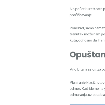
Na početku retreata prv
pročišćavanje.
Ponekad, samo nam tre
trenutak može nam pom
kuta, odnosno da ih sh
Opuštan
Vrlo bitan razlog za o
Planiranje klasičnog 
odmor. Kad idemo na y
odmaranju, uz ostale a