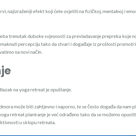
i, najizraženiji efekt koji ćete osjetiti na fizičkoj, mentalnoj i emo
ba trenutak duboke svjesnosti za prevladavanje prepreka koje n
aknuti percepciju tako da stvari i događaje iz prošlosti promotr
vatimo na novi način.
je
dlazak na yoga retreat je opuštanje.
odmora može biti zahtjevno i naporno, te se često događa da nam pl
oga retreat planiranje je već odrađeno tako da se možemo opustiti 
ktivnosti u sklopu retreata.