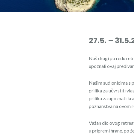
27.5. – 31.5
Naš drugi po redu ret
upoznali ovaj predivan
Našim sudionicima s pr
prilika za učvrstiti vl
prilika za upoznati kr
poznanstva na ovom ret
Važan dio ovog retreat
u pripremi hrane, po žel