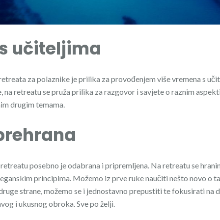
s učiteljima
etreata za polaznike je prilika za provođenjem više vremena s uči
 na retreatu se pruža prilika za razgovor i savjete o raznim aspekt
znim drugim temama.
prehrana
retreatu posebno je odabrana i pripremljena. Na retreatu se hrani
eganskim principima. Možemo iz prve ruke naučiti nešto novo o t
 druge strane, možemo se i jednostavno prepustiti te fokusirati na 
vog i ukusnog obroka. Sve po želji.