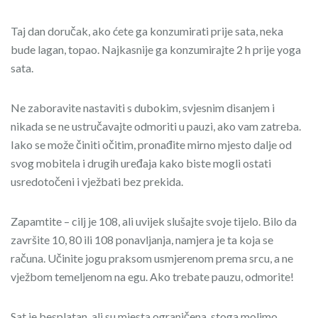
Taj dan doručak, ako ćete ga konzumirati prije sata, neka
bude lagan, topao. Najkasnije ga konzumirajte 2 h prije yoga
sata.
Ne zaboravite nastaviti s dubokim, svjesnim disanjem i
nikada se ne ustručavajte odmoriti u pauzi, ako vam zatreba.
Iako se može činiti očitim, pronađite mirno mjesto dalje od
svog mobitela i drugih uređaja kako biste mogli ostati
usredotočeni i vježbati bez prekida.
Zapamtite – cilj je 108, ali uvijek slušajte svoje tijelo. Bilo da
završite 10, 80 ili 108 ponavljanja, namjera je ta koja se
računa. Učinite jogu praksom usmjerenom prema srcu, a ne
vježbom temeljenom na egu. Ako trebate pauzu, odmorite!
Sat je besplatan, ali su mjesta ograničena, stoga molimo