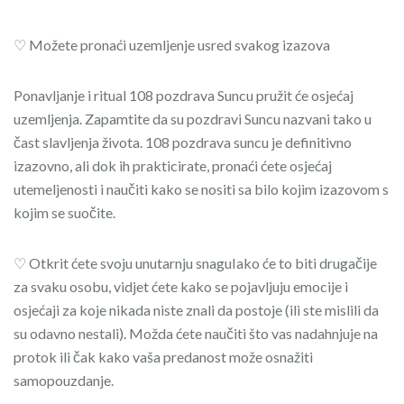
♡ Možete pronaći uzemljenje usred svakog izazova
Ponavljanje i ritual 108 pozdrava Suncu pružit će osjećaj
uzemljenja. Zapamtite da su pozdravi Suncu nazvani tako u
čast slavljenja života. 108 pozdrava suncu je definitivno
izazovno, ali dok ih prakticirate, pronaći ćete osjećaj
utemeljenosti i naučiti kako se nositi sa bilo kojim izazovom s
kojim se suočite.
♡ Otkrit ćete svoju unutarnju snaguIako će to biti drugačije
za svaku osobu, vidjet ćete kako se pojavljuju emocije i
osjećaji za koje nikada niste znali da postoje (ili ste mislili da
su odavno nestali). Možda ćete naučiti što vas nadahnjuje na
protok ili čak kako vaša predanost može osnažiti
samopouzdanje.