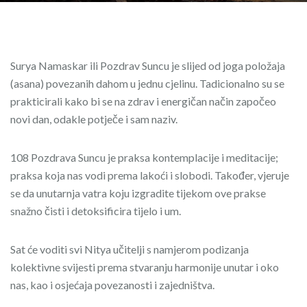
Surya Namaskar ili Pozdrav Suncu je slijed od joga položaja
(asana) povezanih dahom u jednu cjelinu. Tadicionalno su se
prakticirali kako bi se na zdrav i energičan način započeo
novi dan, odakle potječe i sam naziv.
108 Pozdrava Suncu je praksa kontemplacije i meditacije;
praksa koja nas vodi prema lakoći i slobodi. Također, vjeruje
se da unutarnja vatra koju izgradite tijekom ove prakse
snažno čisti i detoksificira tijelo i um.
Sat će voditi svi Nitya učitelji s namjerom podizanja
kolektivne svijesti prema stvaranju harmonije unutar i oko
nas, kao i osjećaja povezanosti i zajedništva.