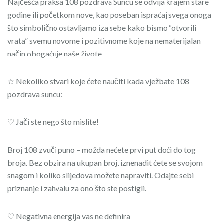
Najčešća praksa 108 pozdrava Suncu se odvija krajem stare
godine ili početkom nove, kao poseban ispraćaj svega onoga
što simbolično ostavljamo iza sebe kako bismo “otvorili
vrata” svemu novome i pozitivnome koje na nematerijalan
način obogaćuje naše živote.
☆ Nekoliko stvari koje ćete naučiti kada vježbate 108
pozdrava suncu:
♡ Jači ste nego što mislite!
Broj 108 zvuči puno – možda nećete prvi put doći do tog
broja. Bez obzira na ukupan broj, iznenadit ćete se svojom
snagom i koliko slijedova možete napraviti. Odajte sebi
priznanje i zahvalu za ono što ste postigli.
♡ Negativna energija vas ne definira